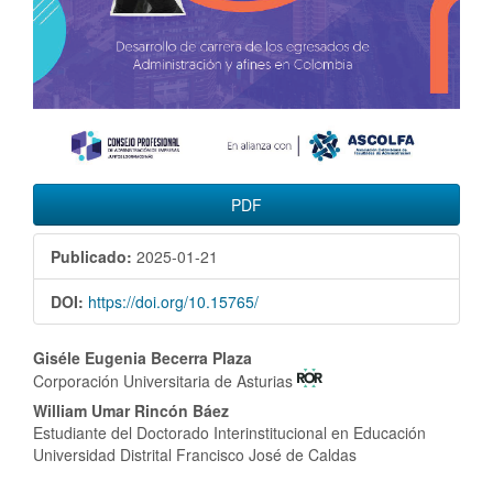
PDF
Publicado:
2025-01-21
DOI:
https://doi.org/10.15765/
Contenido
Giséle Eugenia Becerra Plaza
Corporación Universitaria de Asturias
principal
William Umar Rincón Báez
del
Estudiante del Doctorado Interinstitucional en Educación
Universidad Distrital Francisco José de Caldas
artículo