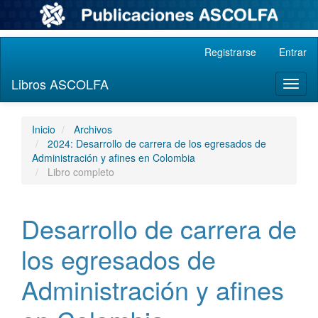
Navegación
Registrarse
Entrar
principal
Contenido
Libros ASCOLFA
Toggl
principal
naviga
Barra
lateral
Inicio
Archivos
2024: Desarrollo de carrera de los egresados de
Administración y afines en Colombia
Libro completo
Desarrollo de carrera de
los egresados de
Administración y afines