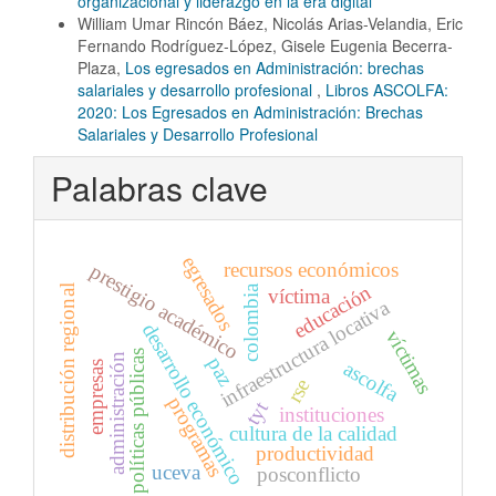
organizacional y liderazgo en la era digital
William Umar Rincón Báez, Nicolás Arias-Velandia, Eric
Fernando Rodríguez-López, Gisele Eugenia Becerra-
Plaza,
Los egresados en Administración: brechas
salariales y desarrollo profesional
,
Libros ASCOLFA:
2020: Los Egresados en Administración: Brechas
Salariales y Desarrollo Profesional
Palabras clave
egresados
recursos económicos
prestigio académico
educación
colombia
distribución regional
víctima
infraestructura locativa
desarrollo económico
víctimas
políticas públicas
administración
paz
ascolfa
empresas
rse
programas
tyt
instituciones
cultura de la calidad
productividad
uceva
posconflicto