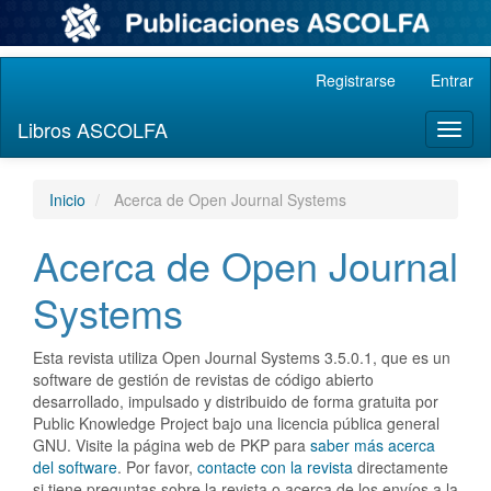
Navegación
Registrarse
Entrar
principal
Contenido
Libros ASCOLFA
Toggl
principal
naviga
Barra
lateral
Inicio
Acerca de Open Journal Systems
Acerca de Open Journal
Systems
Esta revista utiliza Open Journal Systems 3.5.0.1, que es un
software de gestión de revistas de código abierto
desarrollado, impulsado y distribuido de forma gratuita por
Public Knowledge Project bajo una licencia pública general
GNU. Visite la página web de PKP para
saber más acerca
del software
. Por favor,
contacte con la revista
directamente
si tiene preguntas sobre la revista o acerca de los envíos a la