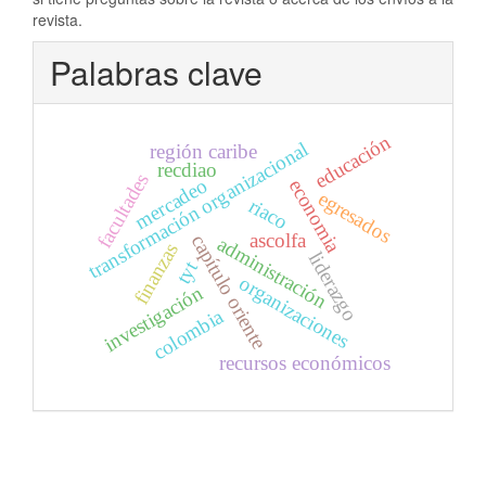
revista.
Palabras clave
educación
transformación organizacional
región caribe
recdiao
facultades
mercadeo
economia
egresados
riaco
ascolfa
capítulo oriente
administración
finanzas
liderazgo
tyt
organizaciones
investigación
colombia
recursos económicos