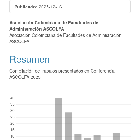
lateral
Publicado:
2025-12-16
del
artículo
Contenido
Asociación Colombiana de Facultades de
Administración ASCOLFA
principal
Asociación Colombiana de Facultades de Administración -
ASCOLFA
del
artículo
Resumen
Compilación de trabajos presentados en Conferencia
ASCOLFA 2025
##plugins.themes.bootstrap3.displayStats.downloads##