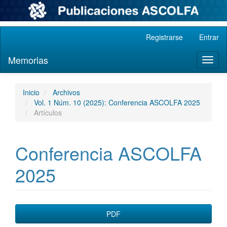
Navegación
Registrarse
Entrar
principal
Contenido
Memorias
Toggl
principal
naviga
Barra
lateral
Inicio
Archivos
Vol. 1 Núm. 10 (2025): Conferencia ASCOLFA 2025
Artículos
Conferencia ASCOLFA
2025
Barra
PDF