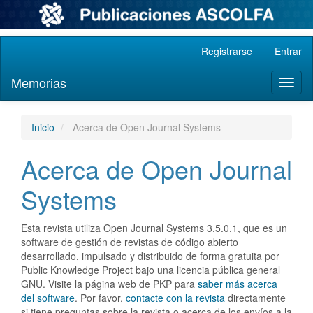
Navegación
Registrarse
Entrar
principal
Contenido
Memorias
Toggl
principal
naviga
Barra
lateral
Inicio
Acerca de Open Journal Systems
Acerca de Open Journal
Systems
Esta revista utiliza Open Journal Systems 3.5.0.1, que es un
software de gestión de revistas de código abierto
desarrollado, impulsado y distribuido de forma gratuita por
Public Knowledge Project bajo una licencia pública general
GNU. Visite la página web de PKP para
saber más acerca
del software
. Por favor,
contacte con la revista
directamente
si tiene preguntas sobre la revista o acerca de los envíos a la