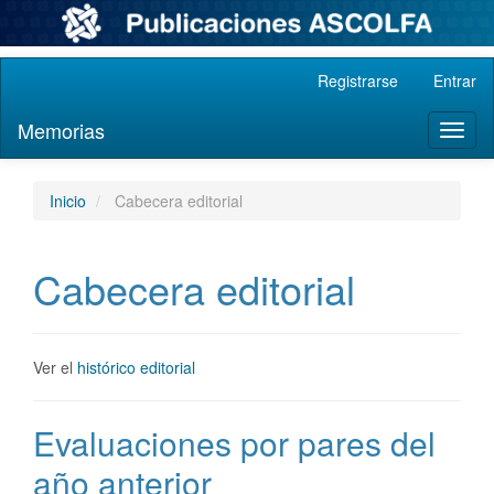
Navegación
Registrarse
Entrar
principal
Contenido
Memorias
Toggl
principal
naviga
Barra
lateral
Inicio
Cabecera editorial
Cabecera editorial
Ver el
histórico editorial
Evaluaciones por pares del
año anterior