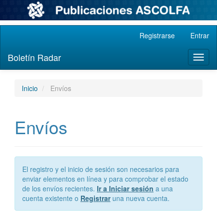
Navegación
Registrarse
Entrar
principal
Contenido
Boletín Radar
Toggl
principal
naviga
Barra
lateral
Inicio
Envíos
Envíos
El registro y el inicio de sesión son necesarios para
enviar elementos en línea y para comprobar el estado
de los envíos recientes.
Ir a Iniciar sesión
a una
cuenta existente o
Registrar
una nueva cuenta.