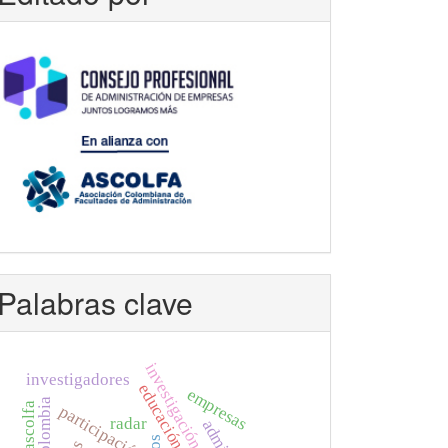
Palabras clave
investigación
investigadores
educación superior
empresas
colombia
ascolfa
participación
radar