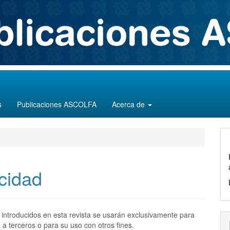
s
Publicaciones ASCOLFA
Acerca de
cidad
 introducidos en esta revista se usarán exclusivamente para
 a terceros o para su uso con otros fines.