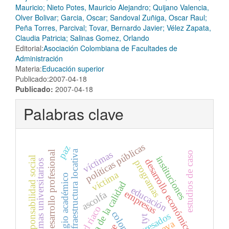
Mauricio; Nieto Potes, Mauricio Alejandro; Quijano Valencia,
Olver Bolivar; Garcia, Oscar; Sandoval Zuñiga, Oscar Raul;
Peña Torres, Parcival; Tovar, Bernardo Javier; Vélez Zapata,
Claudia Patricia; Salinas Gomez, Orlando
Editorial:
Asociación Colombiana de Facultades de
Administración
Materia:
Educación superior
Publicado:2007-04-18
Publicado:
2007-04-18
Palabras clave
políticas públicas
paz
infraestructura locativa
víctimas
desarrollo profesional
estudios de caso
instituciones
responsabilidad social
desarrollo económico
programas
programas universitarios
víctima
prestigio académico
cultura de la calidad
educación
empresas
ascolfa
red riaco
colombia
egresados
tyt
uceva