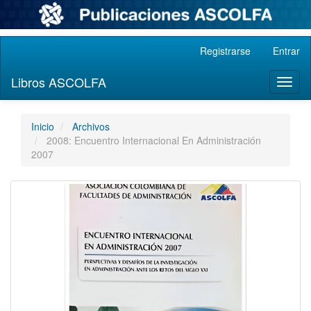
Navegación
Registrarse
Entrar
principal
Contenido
Libros ASCOLFA
Toggl
principal
naviga
Barra
lateral
Inicio
Archivos
2008: Encuentro Internacional En Administración
2007