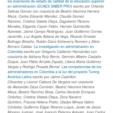
los examenes de estado de calidad de la educacion superior
en administración (ECAES SABER PRO)
escrito por
Orlando
Salinas Gomez
con coautoria de
Beatriz Hecmira Herrera
Meza
,
Carlos Eduardo Mendez
,
Claudia Goméz
Ramirez
,
Cristina Viatela Olaya
,
Dagoberto Páramo
Morales
,
Edgardo Cayón Fallón
,
Hernán Quintanilla
Acevedo
,
Jaime Campo Rodríguez
,
Juan Guillermo Correa
Jaramillo
,
Luz Angela Aldana de Vega
,
Ricardo Ernesto
Buitrago Briceño
,
Rubén Darío Echeverry Romero
y
Silvio
Borrero Caldas
La investigación en administración en
Colombia
escrito por
Gregorio Calderón Hernández
con
coautoria de
Adriana Ruiz Berrio
,
Germán Albeiro Castaño
Duque
,
Juan Pablo Arrubla Zapata
,
Liliana Maria Gutiérrez
Vargas
y
Rodrigo Posada Bernal
Las competencias de los
administradores en Colombia a la luz del proyecto Tuning
América Latina
escrito por
Jaime Castrillon
Cifuentes
y
Leonor Cabeza De Vergara
con coautoria
de
Alexander Daza Corredor
,
Beatriz Hecmira Herrera
Meza
,
Beatriz Ramírez Bosa
,
Carlos Gerardo Enríquez
Ordoñez
,
Cristina Viatela Olaya
,
Dora Navarro
Quintero
,
Francia Helena Prieto
,
Gladys Mireya Valero
Córdoba
,
Guillermo Édgar Riveros Luque
,
Javier de Jesús
Moreno Juvinao
,
José Joaquín Palacios Arévalo
,
Juan Carlos