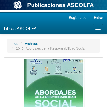
Navegación
Registrarse
Entrar
principal
Contenido
Libros ASCOLFA
Toggl
principal
naviga
Barra
lateral
Inicio
Archivos
2010: Abordajes de la Responsabilidad Social