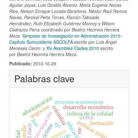
Aguilar Joyas
,
Luis Giraldo Álvarez
,
Maria Eugenia Navas
Rios
,
Nelson Enrique Lozada Barahona
,
Néstor Raúl Ramos
Navas
,
Parcival Peña Torres
,
Ramón Taboada
Hernández
,
Ruth Elizabeth Gutiérrez Monroy
y
Wilson
Cadrazco Parra
coordinado por
Beatriz Hecmira Herrera
Meza
Simposio de Investigación en Administración 2010 -
Capitulo Suroccidente ASCOLFA
escrito por
Luis Ángel
Meneses Cerón
y
Xlv Asamblea Cladea 2010
escrito
por
Beatriz Hecmira Herrera Meza
.
Publicado:
2010-10-29
Palabras clave
administración
recursos económicos
negocios
desarrollo económico
colombia
investigación
cultura de la calidad
uceva
paz
políticas públicas
formación
educación
tyt
víctima
red riaco
desarrollo
rse