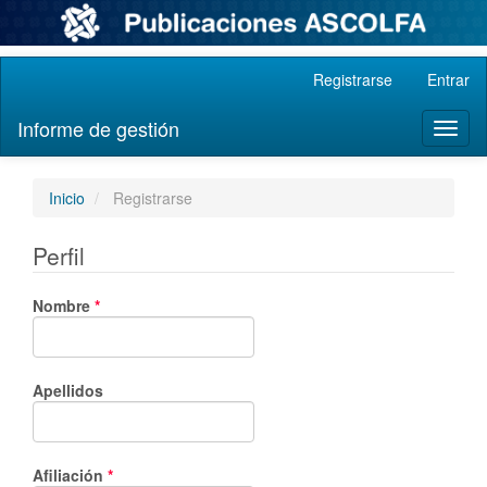
Navegación
Registrarse
Entrar
principal
Contenido
Informe de gestión
Toggl
principal
naviga
Barra
lateral
Inicio
Registrarse
Perfil
Obligatorio
Nombre
*
Apellidos
Obligatorio
Afiliación
*