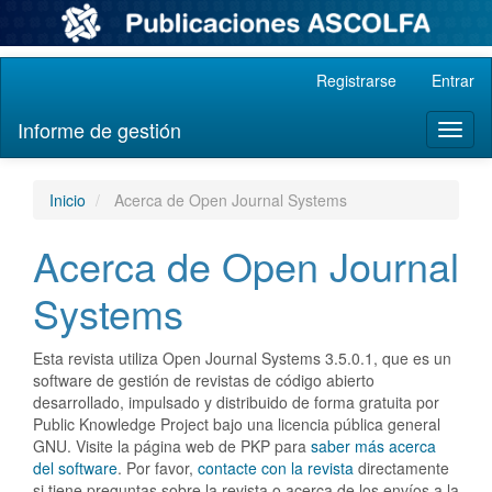
Navegación
Registrarse
Entrar
principal
Contenido
Informe de gestión
Toggl
principal
naviga
Barra
lateral
Inicio
Acerca de Open Journal Systems
Acerca de Open Journal
Systems
Esta revista utiliza Open Journal Systems 3.5.0.1, que es un
software de gestión de revistas de código abierto
desarrollado, impulsado y distribuido de forma gratuita por
Public Knowledge Project bajo una licencia pública general
GNU. Visite la página web de PKP para
saber más acerca
del software
. Por favor,
contacte con la revista
directamente
si tiene preguntas sobre la revista o acerca de los envíos a la