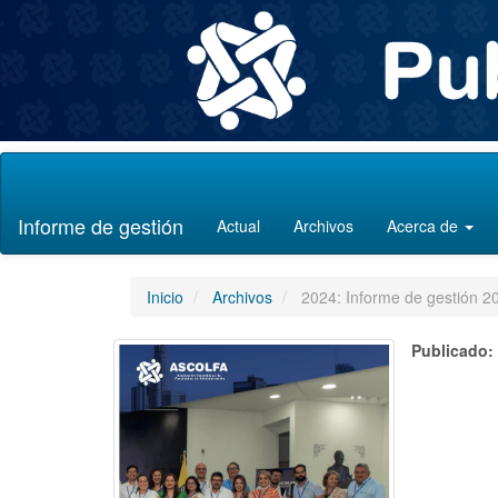
Navegación
principal
Contenido
Informe de gestión
Actual
Archivos
Acerca de
principal
Barra
lateral
Inicio
Archivos
2024: Informe de gestión 2
Publicado