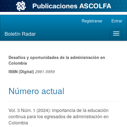
Navegación
Registrarse
Entrar
principal
Contenido
Boletín Radar
Toggl
principal
naviga
Barra
lateral
Desafíos y oportunidades de la administración en
Colombia
ISSN (Digital)
2981-5959
Número actual
Vol. 3 Núm. 1 (2024): importancia de la educación
continua para los egresados de administración en
Colombia