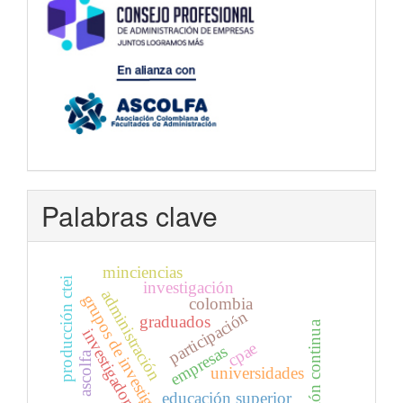
Palabras clave
minciencias
producción ctei
investigación
administración
grupos de investigación
colombia
participación
graduados
educación continua
investigadores
cpae
empresas
ascolfa
universidades
educación superior