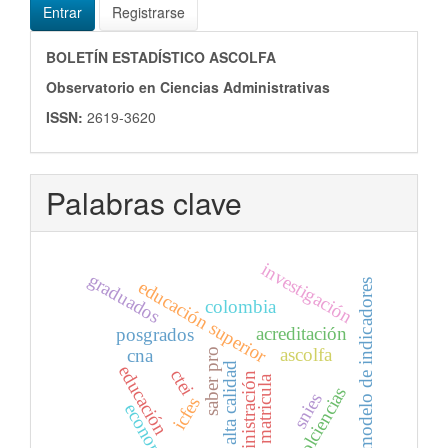
Entrar
Registrarse
ISSN
BOLETÍN ESTADÍSTICO ASCOLFA
Observatorio en Ciencias Administrativas
ISSN:
2619-3620
Palabras clave
investigación
graduados
educación superior
modelo de indicadores
colombia
acreditación
posgrados
ascolfa
cna
saber pro
alta calidad
educación
ctei
administración
matricula
colciencias
snies
icfes
economía