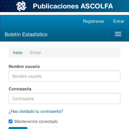
Navegación
Registrarse
Entrar
principal
Contenido
Boletín Estadístico
Toggl
principal
naviga
Barra
lateral
Inicio
Entrar
Nombre usuario
Contraseña
¿Has olvidado tu contraseña?
Mantenerme conectado