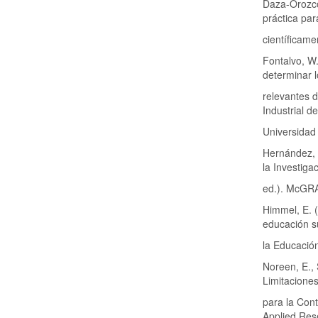
Daza-Orozco,
práctica par
científicam
Fontalvo, W.
determinar 
relevantes d
Industrial d
Universidad 
Hernández, R
la Investiga
ed.). McGR
Himmel, E. (
educación s
la Educación
Noreen, E., 
Limitacione
para la Cont
Applied Rese