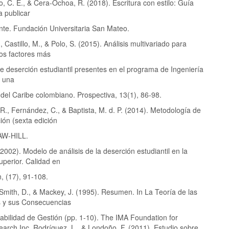
 C. E., & Cera-Ochoa, R. (2018). Escritura con estilo: Guía
a publicar
ente. Fundación Universitaria San Mateo.
, Castillo, M., & Polo, S. (2015). Análisis multivariado para
los factores más
e deserción estudiantil presentes en el programa de Ingeniería
e una
del Caribe colombiano. Prospectiva, 13(1), 86-98.
., Fernández, C., & Baptista, M. d. P. (2014). Metodología de
ción (sexta edición
AW-HILL.
2002). Modelo de análisis de la deserción estudiantil en la
uperior. Calidad en
, (17), 91-108.
Smith, D., & Mackey, J. (1995). Resumen. In La Teoría de las
s y sus Consecuencias
abilidad de Gestión (pp. 1-10). The IMA Foundation for
arch Inc. Rodríguez, L., & Londoño, F. (2011). Estudio sobre