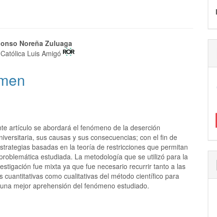
nido
lonso Noreña Zuluaga
 Católica Luis Amigó
pal
men
lo
nte artículo se abordará el fenómeno de la deserción
universitaria, sus causas y sus consecuencias; con el fin de
strategias basadas en la teoría de restricciones que permitan
 problemática estudiada. La metodología que se utilizó para la
estigación fue mixta ya que fue necesario recurrir tanto a las
 cuantitativas como cualitativas del método científico para
 una mejor aprehensión del fenómeno estudiado.