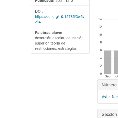
Publicado:
2021-12-01
DOI:
##plugins.the
https://doi.org/10.15765/3w5v
zk41
Palabras clave:
deserción escolar, educación
superior, teoria de
restricciones, estrategias
Detal
Número
del
Vol. 1 Nú
artícu
Sección