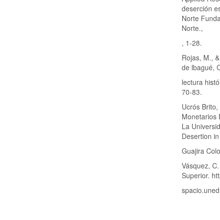
deserción es
Norte Fundac
Norte.,
, 1-28.
Rojas, M., &
de lbagué, 
lectura hist
70-83.
Ucrós Brito,
Monetarios 
La Universi
Desertion in
Guajira Colo
Vásquez, C.
Superior. htt
spacio.uned