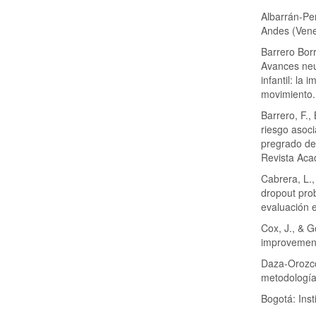
Albarrán-Peñ
Andes (Vene
Barrero Borr
Avances neu
infantil: la 
movimiento.
Barrero, F.,
riesgo asoci
pregrado de
Revista Acad
Cabrera, L.,
dropout prob
evaluación e
Cox, J., & G
improvemen
Daza-Orozco,
metodología
Bogotá: Inst