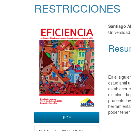
RESTRICCIONES
Barra
Conte
Santiago A
Universidad
lateral
princi
Resu
del
del
artículo
artícu
En el siguie
estudiantil 
establecer e
disminuir la
presente inv
herramientas
poder tener
PDF