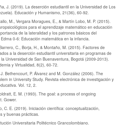
a, J. (2019). La deserción estudiantil en la Universidad de Los
zuela). Educación y Humanismo, 21(36), 60-92.
allo, M., Vergara Moragues, E., & Martín Lobo, M. P. (2015).
ropsicológicos para el aprendizaje matemático en educación
importancia de la lateralidad y los patrones básicos del
 Edma 0-6: Educación matemática en la infancia.
 Barrero, C., Borja, H., & Montaño, M. (2015). Factores de
ados a la deserción estudiantil universitaria en programas de
 la Universidad de San Buenaventura, Bogotá (2009-2013).
emia y Virtualidad, 8(2), 60-72.
 J. Bethencourt, P. Álvarez and M. González (2006). The
lem in University Study. Revista electrónica de investigación y
ducativa. Vol. 12, 2.
oldratt, E. M. (1993). The goal: a process of ongoing
t. Gower.
 C. E. (2019). Iniciación científica: conceptualización,
s y buenas prácticas.
itución Universitaria Politécnico Grancolombiano.