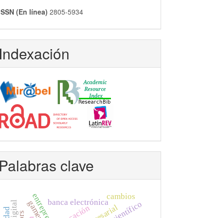
ISSN (En línea)
2805-5934
Indexación
Palabras clave
cambios
entrepreneurs
banca electrónica
gamers
educación