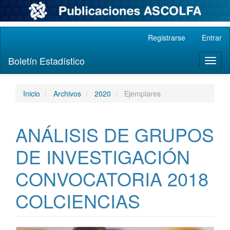
Navegación
Registrarse
Entrar
principal
Contenido
Boletín Estadístico
Toggl
principal
naviga
Barra
lateral
Inicio
Archivos
2020
Ejemplares
ANÁLISIS DE GRUPOS
DE INVESTIGACIÓN
CONVOCATORIA 2018
COLCIENCIAS