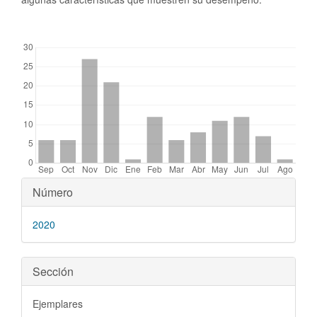
##plugins.themes.bootstrap3.displayStats.downloads##
Detalles
Número
del
2020
artículo
Sección
Ejemplares