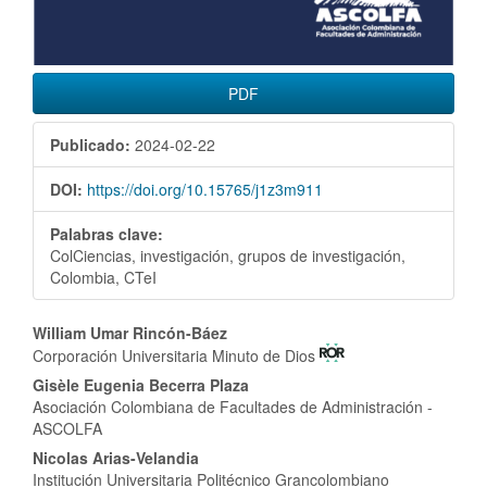
PDF
Publicado:
2024-02-22
DOI:
https://doi.org/10.15765/j1z3m911
Palabras clave:
ColCiencias, investigación, grupos de investigación,
Colombia, CTeI
Contenido
William Umar Rincón-Báez
Corporación Universitaria Minuto de Dios
principal
Gisèle Eugenia Becerra Plaza
del
Asociación Colombiana de Facultades de Administración -
ASCOLFA
artículo
Nicolas Arias-Velandia
Institución Universitaria Politécnico Grancolombiano